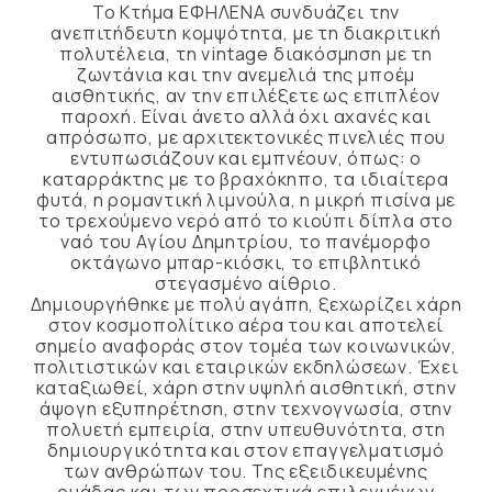
Το Κτήμα ΕΦΗΛΕΝΑ συνδυάζει την
ανεπιτήδευτη κομψότητα, με τη διακριτική
πολυτέλεια, τη vintage διακόσμηση με τη
ζωντάνια και την ανεμελιά της μποέμ
αισθητικής, αν την επιλέξετε ως επιπλέον
παροχή. Είναι άνετο αλλά όχι αχανές και
απρόσωπο, με αρχιτεκτονικές πινελιές που
εντυπωσιάζουν και εμπνέουν, όπως: ο
καταρράκτης με το βραχόκηπο, τα ιδιαίτερα
φυτά, η ρομαντική λιμνούλα, η μικρή πισίνα με
το τρεχούμενο νερό από το κιούπι δίπλα στο
ναό του Αγίου Δημητρίου, το πανέμορφο
οκτάγωνο μπαρ-κιόσκι, το επιβλητικό
στεγασμένο αίθριο.
Δημιουργήθηκε με πολύ αγάπη, ξεχωρίζει χάρη
στον κοσμοπολίτικο αέρα του και αποτελεί
σημείο αναφοράς στον τομέα των κοινωνικών,
πολιτιστικών και εταιρικών εκδηλώσεων. Έχει
καταξιωθεί, χάρη στην υψηλή αισθητική, στην
άψογη εξυπηρέτηση, στην τεχνογνωσία, στην
πολυετή εμπειρία, στην υπευθυνότητα, στη
δημιουργικότητα και στον επαγγελματισμό
των ανθρώπων του. Της εξειδικευμένης
ομάδας και των προσεχτικά επιλεγμένων