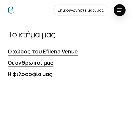
Skip
Menu
Επικοινωνήστε μαζί μας
to
Close
main
Menu
content
Το
κτήμα
μας
Ο χώρος του Efilena Venue
Οι άνθρωποί μας
H φιλοσοφία μας