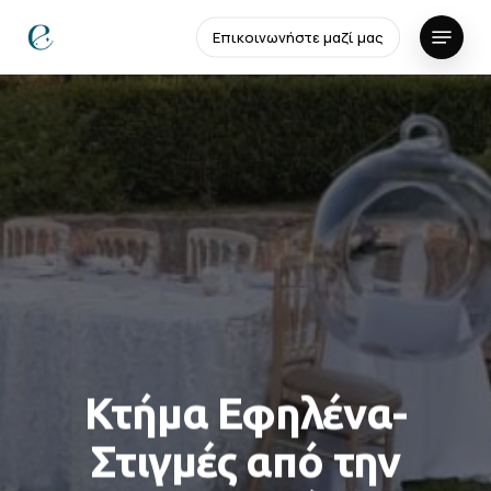
Skip
Menu
Επικοινωνήστε μαζί μας
to
Close
main
Menu
content
Κτήμα Εφηλένα-
Στιγμές από την