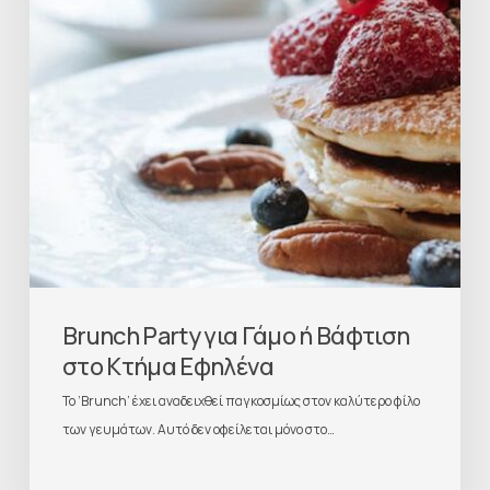
Brunch Party για Γάμο ή Βάφτιση
στο Κτήμα Εφηλένα
Το ‘Brunch’ έχει αναδειχθεί παγκοσμίως στον καλύτερο φίλο
των γευμάτων. Αυτό δεν οφείλεται μόνο στο…