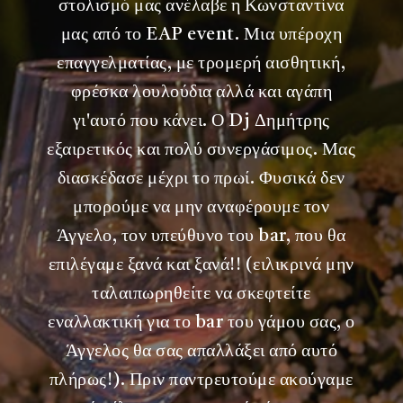
στολισμό μας ανέλαβε η Κωνσταντίνα
μας από το EAP event. Μια υπέροχη
επαγγελματίας, με τρομερή αισθητική,
φρέσκα λουλούδια αλλά και αγάπη
γι'αυτό που κάνει. Ο Dj Δημήτρης
εξαιρετικός και πολύ συνεργάσιμος. Μας
διασκέδασε μέχρι το πρωί. Φυσικά δεν
μπορούμε να μην αναφέρουμε τον
Άγγελο, τον υπεύθυνο του bar, που θα
επιλέγαμε ξανά και ξανά!! (ειλικρινά μην
ταλαιπωρηθείτε να σκεφτείτε
εναλλακτική για το bar του γάμου σας, ο
Άγγελος θα σας απαλλάξει από αυτό
πλήρως!). Πριν παντρευτούμε ακούγαμε