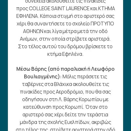
συνέχεια ακολουθείτε τις πινακίδες
προς COLLEGE SAINT LAURENCE και ΚΤΗΜΑ
ΕΦΗΛΕΝΑ. Κάποια στιγμή στο αριστερό σας
χέρι θα συναντήσετε το σχολείο ΠΡΟΤΥΠΟ
ΑΘΗΝΩΝ και λίγα μέτρα μετά την οδό
Ανέμων, στην οποία στρίβετε αριστερά.
Στο τέλος αυτού του δρόμου βρίσκετε το
κτήμα Εφηλένα.
Μέσω Βάρης (από παραλιακή ή Λεωφόρο
Βουλιαγμένης):
Μόλις περάσετε τις
ταβέρνες στα Βλάχικα ακολουθείτε τις
πινακίδες προς Αεροδρόμιο, που θα σας
οδηγήσουν στη Λ. Βάρης Κορωπίου με
κατεύθυνση προς Κορωπί. Όταν στο
αριστερό σας χέρι δείτε την τεράστια
μάνδρα της σχολής Ευελπίδων, ακριβώς
στο τέλος της, στρίβετε αριστερά στην οδό