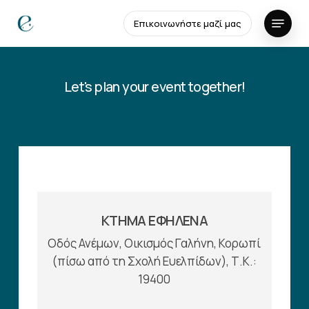
Skip
Menu
Επικοινωνήστε μαζί μας
to
Close
main
Menu
content
Let's plan your event together!
ΚΤΗΜΑ ΕΦΗΛΕΝΑ
Οδός Ανέμων, Οικισμός Γαλήνη, Κορωπί
(πίσω από τη Σχολή Ευελπίδων), Τ.Κ.:
19400